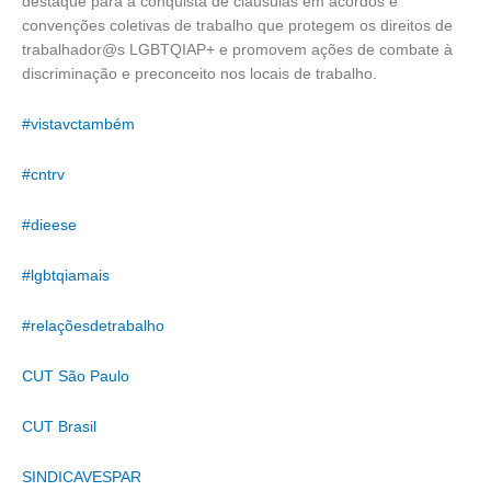
destaque para a conquista de cláusulas em acordos e
convenções coletivas de trabalho que protegem os direitos de
trabalhador@s LGBTQIAP+ e promovem ações de combate à
discriminação e preconceito nos locais de trabalho.
#vistavctambém
#cntrv
#dieese
#lgbtqiamais
#relaçõesdetrabalho
CUT São Paulo
CUT Brasil
SINDICAVESPAR