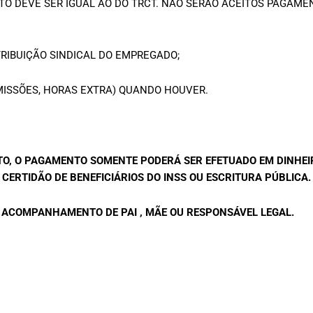
O DEVE SER IGUAL AO DO TRCT. NÃO SERÃO ACEITOS PAGAME
IBUIÇÃO SINDICAL DO EMPREGADO;
MISSÕES, HORAS EXTRA) QUANDO HOUVER.
TO, O PAGAMENTO SOMENTE PODERÁ SER EFETUADO EM DINHE
 CERTIDÃO DE BENEFICIÁRIOS DO INSS OU ESCRITURA PÚBLICA.
O ACOMPANHAMENTO DE PAI , MÃE OU RESPONSÁVEL LEGAL.