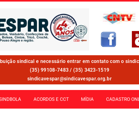
ibuição sindical e necessário entrar em contato com o sindic
(35) 99108-7483 / (35) 3423-1519
sindicavespar@sindicavespar.org.br
SINDBOLA
ACORDOS E CCT
MÍDIA
CADASTRO ON