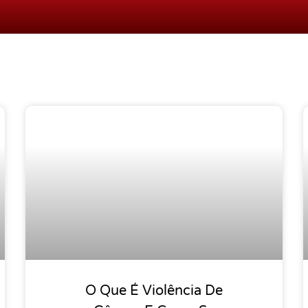
Página
Página
Página
O Que É Violência De