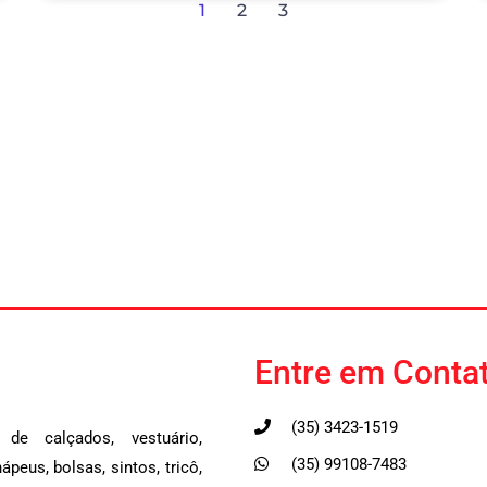
1
2
3
Entre em Conta
(35) 3423-1519
 de calçados, vestuário,
(35) 99108-7483
peus, bolsas, sintos, tricô,