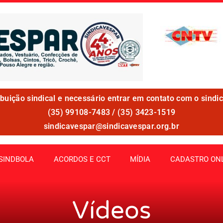
ibuição sindical e necessário entrar em contato com o sindic
(35) 99108-7483 / (35) 3423-1519
sindicavespar@sindicavespar.org.br
SINDBOLA
ACORDOS E CCT
MÍDIA
CADASTRO ON
Vídeos