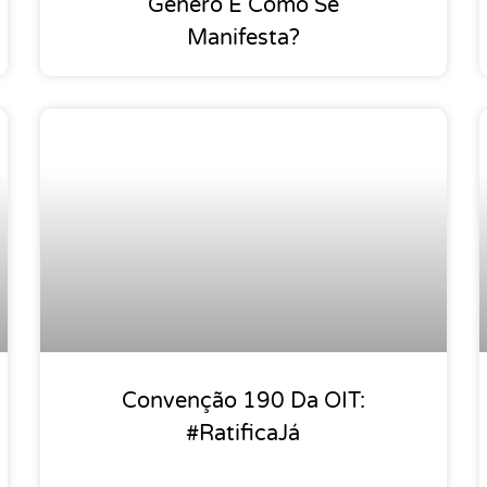
Gênero E Como Se
Manifesta?
Convenção 190 Da OIT:
#RatificaJá